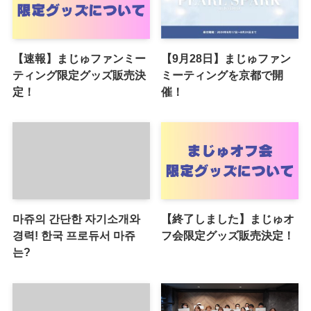
【速報】まじゅファンミー
【9月28日】まじゅファン
ティング限定グッズ販売決
ミーティングを京都で開
定！
催！
마쥬의 간단한 자기소개와
【終了しました】まじゅオ
경력! 한국 프로듀서 마쥬
フ会限定グッズ販売決定！
는?