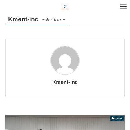
Kment-inc
– Author –
Kment-inc
news